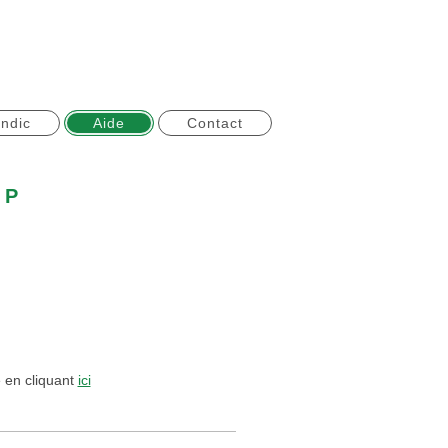
ndic
Aide
Contact
 P
 en cliquant
ici